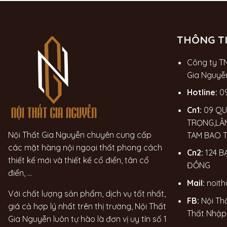
THÔNG TI
Công ty T
Gia Nguyễ
Hotline:
0
Cn1:
09 QU
TRỌNG,LÂ
Nội Thất Gia Nguyễn chuyên cung cấp
TAM BAO 
các mặt hàng nội ngoại thất phong cách
Cn2:
124 B
thiết kế mới và thiết kế cổ điển, tân cổ
ĐỒNG
điển, ...
Mail:
noit
Với chất lượng sản phẩm, dịch vụ tốt nhất,
FB:
Nội Th
giá cả hợp lý nhất trên thị trường, Nội Thất
Thất Nhập
Gia Nguyễn luôn tự hào là đơn vị uy tín số 1