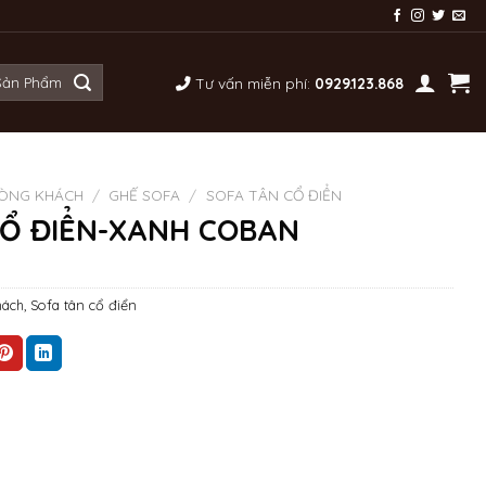
Tư vấn miễn phí:
0929.123.868
ÒNG KHÁCH
/
GHẾ SOFA
/
SOFA TÂN CỔ ĐIỂN
CỔ ĐIỂN-XANH COBAN
hách
,
Sofa tân cổ điển