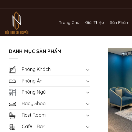
Bỏ
qua
nội
Trang Chủ
Giới Thiệu
Sản Phẩm
dung
DANH MỤC SẢN PHẨM
Phòng Khách
Phòng Ăn
Phòng Ngủ
Baby Shop
Rest Room
Cafe – Bar