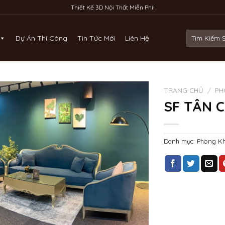
Thiết Kế 3D Nội Thất Miễn Phí!
Tìm
Dự Án Thi Công
Tin Tức Mới
Liên Hệ
kiếm:
TRANG CHỦ
/
PH
SF TÂN 
Danh mục:
Phòng K