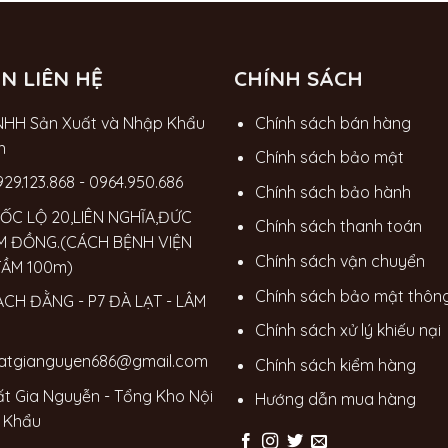
N LIÊN HỆ
CHÍNH SÁCH
NHH Sản Xuất và Nhập Khẩu
Chính sách bán hàng
n
Chính sách bảo mật
929.123.868
-
0964.950.686
Chính sách bảo hành
ỐC LỘ 20,LIÊN NGHĨA,ĐỨC
Chính sách thanh toán
M ĐỒNG.(CÁCH BỆNH VIỆN
Chính sách vận chuyển
TẦM 100m)
Chính sách bảo mật thông
ẠCH ĐẰNG - P7 ĐÀ LẠT - LÂM
Chính sách xử lý khiếu nại
hatgianguyen686@gmail.com
Chính sách kiểm hàng
ất Gia Nguyễn - Tổng Kho Nội
Hướng dẫn mua hàng
 Khẩu