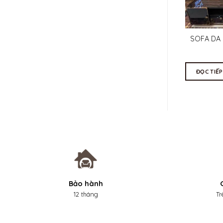
SOFA SỒI PHỐI DA GÓC L
SOFA DA 
+ BÀN TRÀ
CHI TIẾT
CHI TIẾT
ĐỌC TIẾP
ĐỌC TIẾP
Bảo hành
12 tháng
Tr