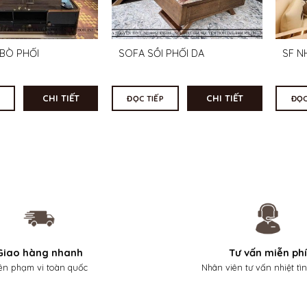
BÒ PHỐI
SOFA SỒI PHỐI DA
SF N
CHI TIẾT
CHI TIẾT
ĐỌC TIẾP
ĐỌC
Giao hàng nhanh
Tư vấn miễn phí
ên phạm vi toàn quốc
Nhân viên tư vấn nhiệt tì