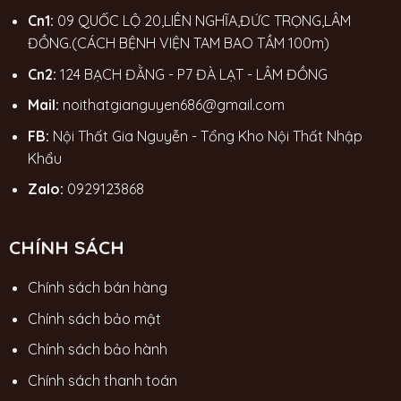
Cn1:
09 QUỐC LỘ 20,LIÊN NGHĨA,ĐỨC TRỌNG,LÂM
ĐỒNG.(CÁCH BỆNH VIỆN TAM BAO TẦM 100m)
Cn2:
124 BẠCH ĐẰNG - P7 ĐÀ LẠT - LÂM ĐỒNG
Mail:
noithatgianguyen686@gmail.com
FB:
Nội Thất Gia Nguyễn - Tổng Kho Nội Thất Nhập
Khẩu
Zalo:
0929123868
CHÍNH SÁCH
Chính sách bán hàng
Chính sách bảo mật
Chính sách bảo hành
Chính sách thanh toán