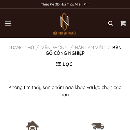
Bỏ
Thiết Kế 3D Nội Thất Miễn Phí!
qua
nội
dung
TRANG CHỦ
/
VĂN PHÒNG
/
BÀN LÀM VIỆC
/
BÀN
GỖ CÔNG NGHIỆP
LỌC
Không tìm thấy sản phẩm nào khớp với lựa chọn của
bạn.