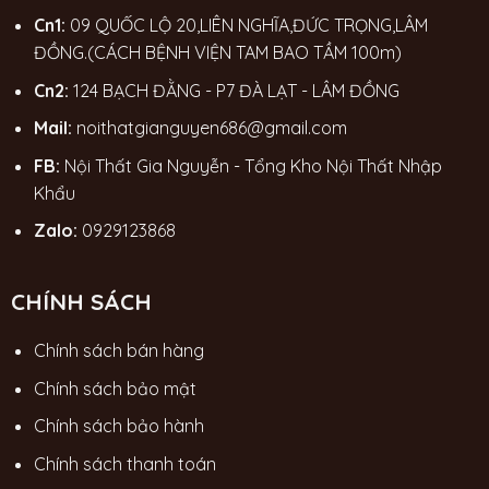
Cn1:
09 QUỐC LỘ 20,LIÊN NGHĨA,ĐỨC TRỌNG,LÂM
ĐỒNG.(CÁCH BỆNH VIỆN TAM BAO TẦM 100m)
Cn2:
124 BẠCH ĐẰNG - P7 ĐÀ LẠT - LÂM ĐỒNG
Mail:
noithatgianguyen686@gmail.com
FB:
Nội Thất Gia Nguyễn - Tổng Kho Nội Thất Nhập
Khẩu
Zalo:
0929123868
CHÍNH SÁCH
Chính sách bán hàng
Chính sách bảo mật
Chính sách bảo hành
Chính sách thanh toán