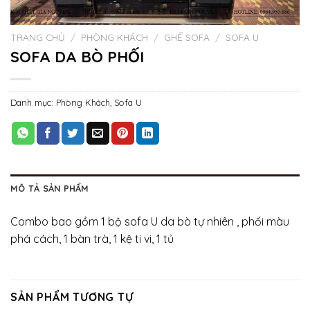
TRANG CHỦ
/
PHÒNG KHÁCH
/
GHẾ SOFA
/
SOFA U
SOFA DA BÒ PHỐI
Danh mục:
Phòng Khách
,
Sofa U
MÔ TẢ SẢN PHẨM
Combo bao gồm 1 bộ sofa U da bò tự nhiên , phối màu
phá cách, 1 bàn trà, 1 kệ ti vi, 1 tủ
SẢN PHẨM TƯƠNG TỰ