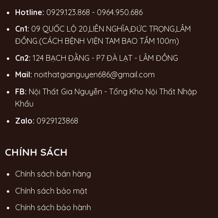
Hotline:
0929.123.868
-
0964.950.686
Cn1:
09 QUỐC LỘ 20,LIÊN NGHĨA,ĐỨC TRỌNG,LÂM
ĐỒNG.(CÁCH BỆNH VIỆN TAM BAO TẦM 100m)
Cn2:
124 BẠCH ĐẰNG - P7 ĐÀ LẠT - LÂM ĐỒNG
Mail:
noithatgianguyen686@gmail.com
FB:
Nội Thất Gia Nguyễn - Tổng Kho Nội Thất Nhập
Khẩu
Zalo:
0929123868
CHÍNH SÁCH
Chính sách bán hàng
Chính sách bảo mật
Chính sách bảo hành