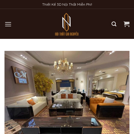
Bỏ
Thiết Kế 3D Nội Thất Miễn Phí!
qua
nội
dung