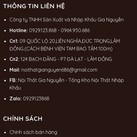
THÔNG TIN LIÊN HỆ
Công ty TNHH Sản Xuất và Nhập Khẩu Gia Nguyễn
Hotline:
0929.123.868
-
0964.950.686
Cn1:
09 QUỐC LỘ 20,LIÊN NGHĨA,ĐỨC TRỌNG,LÂM
ĐỒNG.(CÁCH BỆNH VIỆN TAM BAO TẦM 100m)
Cn2:
124 BẠCH ĐẰNG - P7 ĐÀ LẠT - LÂM ĐỒNG
Mail:
noithatgianguyen686@gmail.com
FB:
Nội Thất Gia Nguyễn - Tổng Kho Nội Thất Nhập
Khẩu
Zalo:
0929123868
CHÍNH SÁCH
Chính sách bán hàng