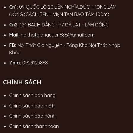
Cn1:
09 QUỐC LỘ 20,LIÊN NGHĨA,ĐỨC TRỌNG,LÂM
ĐỒNG.(CÁCH BỆNH VIỆN TAM BAO TẦM 100m)
Cn2:
124 BẠCH ĐẰNG - P7 ĐÀ LẠT - LÂM ĐỒNG
Mail:
noithatgianguyen686@gmail.com
FB:
Nội Thất Gia Nguyễn - Tổng Kho Nội Thất Nhập
Khẩu
Zalo:
0929123868
CHÍNH SÁCH
Chính sách bán hàng
Chính sách bảo mật
Chính sách bảo hành
Chính sách thanh toán