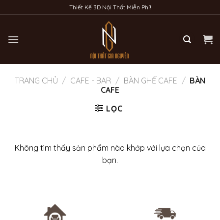
Bỏ
Thiết Kế 3D Nội Thất Miễn Phí!
qua
nội
dung
TRANG CHỦ
/
CAFE - BAR
/
BÀN GHẾ CAFE
/
BÀN
CAFE
LỌC
Không tìm thấy sản phẩm nào khớp với lựa chọn của
bạn.