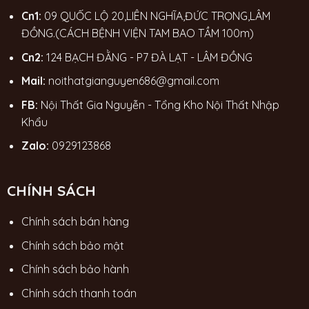
Cn1:
09 QUỐC LỘ 20,LIÊN NGHĨA,ĐỨC TRỌNG,LÂM
ĐỒNG.(CÁCH BỆNH VIỆN TAM BAO TẦM 100m)
Cn2:
124 BẠCH ĐẰNG - P7 ĐÀ LẠT - LÂM ĐỒNG
Mail:
noithatgianguyen686@gmail.com
FB:
Nội Thất Gia Nguyễn - Tổng Kho Nội Thất Nhập
Khẩu
Zalo:
0929123868
CHÍNH SÁCH
Chính sách bán hàng
Chính sách bảo mật
Chính sách bảo hành
Chính sách thanh toán