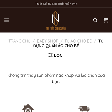
Bỏ
Thiết Kế 3D Nội Thất Miễn Phí!
qua
nội
dung
TRANG CHỦ
/
BABY SHOP
/
TỦ ÁO CHO BÉ
/
TỦ
ĐỰNG QUẦN ÁO CHO BÉ
LỌC
Không tìm thấy sản phẩm nào khớp với lựa chọn của
bạn.