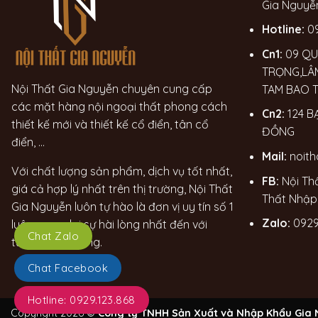
Gia Nguyễ
Hotline:
0
Cn1:
09 QU
TRỌNG,LÂ
Nội Thất Gia Nguyễn chuyên cung cấp
TAM BAO 
các mặt hàng nội ngoại thất phong cách
Cn2:
124 B
thiết kế mới và thiết kế cổ điển, tân cổ
ĐỒNG
điển, ...
Mail:
noit
Với chất lượng sản phẩm, dịch vụ tốt nhất,
FB:
Nội Th
giá cả hợp lý nhất trên thị trường, Nội Thất
Thất Nhập
Gia Nguyễn luôn tự hào là đơn vị uy tín số 1
Zalo:
0929
luôn mang lại sự hài lòng nhất đến với
Chat Zalo
từng khách hàng.
Chat Facebook
Hotline: 0929.123.868
Copyright 2026 ©
Công ty TNHH Sản Xuất và Nhập Khẩu Gia N