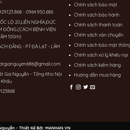
n
Chính sách bảo mật
929.123.868
-
0964.950.686
Chính sách bảo hành
ỐC LỘ 20,LIÊN NGHĨA,ĐỨC
Chính sách thanh toán
M ĐỒNG.(CÁCH BỆNH VIỆN
Chính sách vận chuyển
TẦM 100m)
Chính sách bảo mật thông
ẠCH ĐẰNG - P7 ĐÀ LẠT - LÂM
Chính sách xử lý khiếu nại
hatgianguyen686@gmail.com
Chính sách kiểm hàng
ất Gia Nguyễn - Tổng Kho Nội
Hướng dẫn mua hàng
 Khẩu
123868
guyễn - Thiết Kế Bởi:
MANHAN.VN