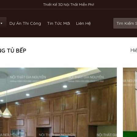
Thiết Kế 3D Nội Thất Miễn Phí!
Tìm
Dự Án Thi Công
Tin Tức Mới
Liên Hệ
kiếm:
G TỦ BẾP
Hiể