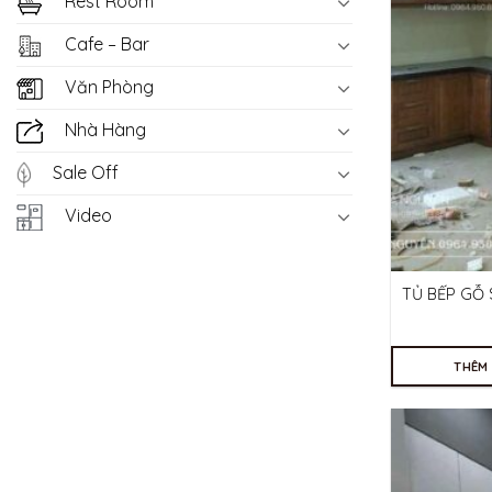
Rest Room
Cafe – Bar
Văn Phòng
Nhà Hàng
Sale Off
Video
TỦ BẾP GỖ 
THÊM