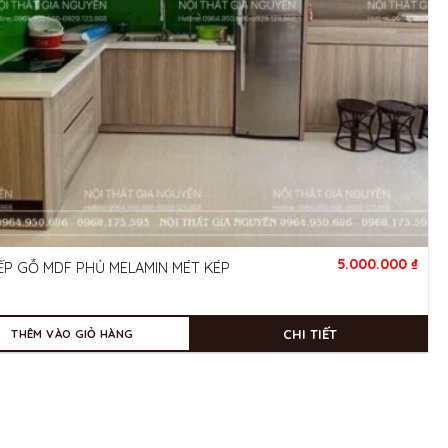
5.000.000
₫
ẾP GỖ MDF PHỦ MELAMIN MÉT KÉP
CHI TIẾT
THÊM VÀO GIỎ HÀNG