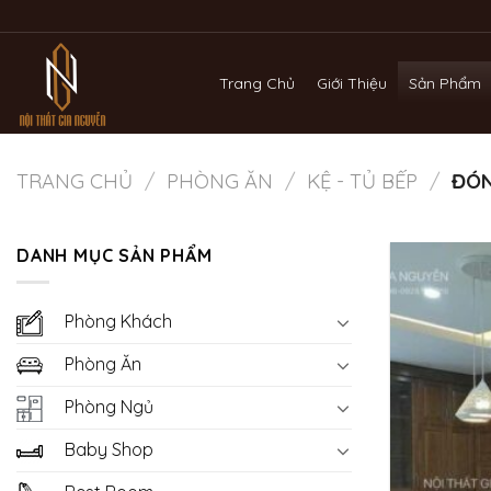
Bỏ
qua
nội
Trang Chủ
Giới Thiệu
Sản Phẩm
dung
TRANG CHỦ
/
PHÒNG ĂN
/
KỆ - TỦ BẾP
/
ĐÓN
DANH MỤC SẢN PHẨM
Phòng Khách
Phòng Ăn
Phòng Ngủ
Baby Shop