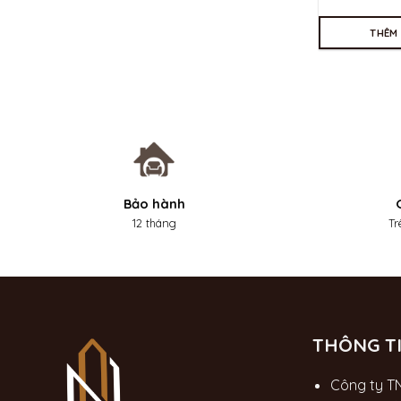
THÊM
Bảo hành
12 tháng
Tr
THÔNG TI
Công ty T