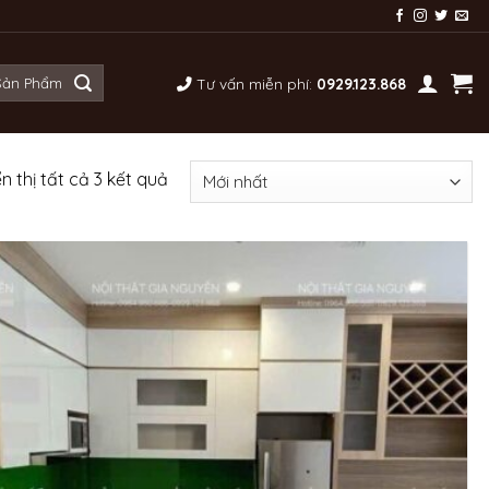
Tư vấn miễn phí:
0929.123.868
Được
n thị tất cả 3 kết quả
sắp
xếp
theo
mới
nhất