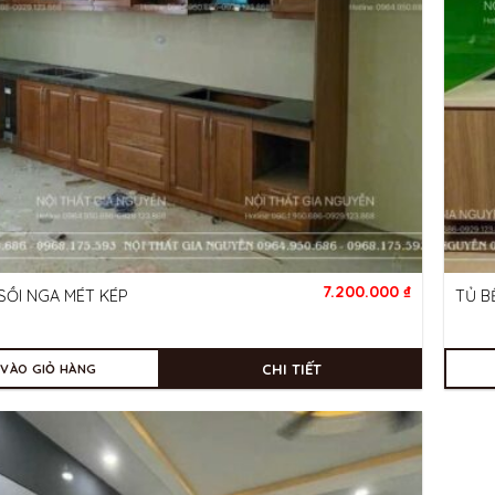
7.200.000
₫
SỒI NGA MÉT KÉP
TỦ B
CHI TIẾT
 VÀO GIỎ HÀNG