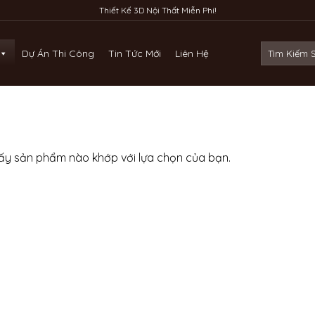
Thiết Kế 3D Nội Thất Miễn Phí!
Tìm
Dự Án Thi Công
Tin Tức Mới
Liên Hệ
kiếm:
ấy sản phẩm nào khớp với lựa chọn của bạn.