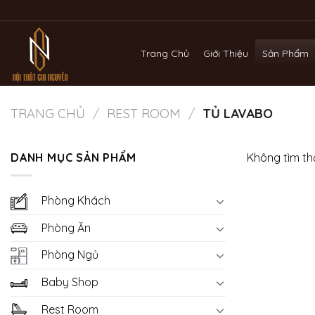
Bỏ
qua
nội
Trang Chủ
Giới Thiệu
Sản Phẩm
dung
TRANG CHỦ
/
REST ROOM
/
TỦ LAVABO
DANH MỤC SẢN PHẨM
Không tìm th
Phòng Khách
Phòng Ăn
Phòng Ngủ
Baby Shop
Rest Room