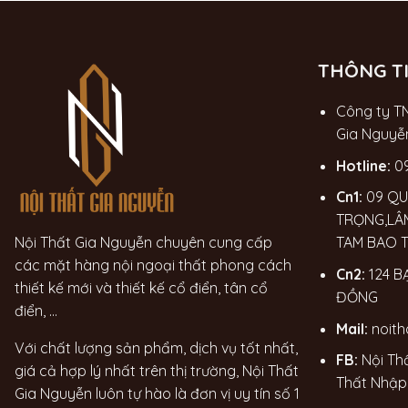
THÔNG TI
Công ty T
Gia Nguyễ
Hotline:
0
Cn1:
09 QU
TRỌNG,LÂ
Nội Thất Gia Nguyễn chuyên cung cấp
TAM BAO 
các mặt hàng nội ngoại thất phong cách
Cn2:
124 B
thiết kế mới và thiết kế cổ điển, tân cổ
ĐỒNG
điển, ...
Mail:
noit
Với chất lượng sản phẩm, dịch vụ tốt nhất,
FB:
Nội Th
giá cả hợp lý nhất trên thị trường, Nội Thất
Thất Nhập
Gia Nguyễn luôn tự hào là đơn vị uy tín số 1