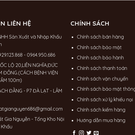
N LIÊN HỆ
CHÍNH SÁCH
NHH Sản Xuất và Nhập Khẩu
Chính sách bán hàng
n
Chính sách bảo mật
929.123.868
-
0964.950.686
Chính sách bảo hành
ỐC LỘ 20,LIÊN NGHĨA,ĐỨC
Chính sách thanh toán
M ĐỒNG.(CÁCH BỆNH VIỆN
Chính sách vận chuyển
TẦM 100m)
Chính sách bảo mật thông
ẠCH ĐẰNG - P7 ĐÀ LẠT - LÂM
Chính sách xử lý khiếu nại
hatgianguyen686@gmail.com
Chính sách kiểm hàng
ất Gia Nguyễn - Tổng Kho Nội
Hướng dẫn mua hàng
 Khẩu