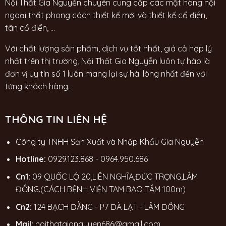
Nội Thất Gia Nguyễn chuyên cung cấp các mặt hàng nội
ngoại thất phong cách thiết kế mới và thiết kế cổ điển,
tân cổ điển, ...
Với chất lượng sản phẩm, dịch vụ tốt nhất, giá cả hợp lý
nhất trên thị trường, Nội Thất Gia Nguyễn luôn tự hào là
đơn vị uy tín số 1 luôn mang lại sự hài lòng nhất đến với
từng khách hàng.
THÔNG TIN LIÊN HỆ
Công ty TNHH Sản Xuất và Nhập Khẩu Gia Nguyễn
Hotline:
0929.123.868
-
0964.950.686
Cn1:
09 QUỐC LỘ 20,LIÊN NGHĨA,ĐỨC TRỌNG,LÂM
ĐỒNG.(CÁCH BỆNH VIỆN TAM BAO TẦM 100m)
Cn2:
124 BẠCH ĐẰNG - P7 ĐÀ LẠT - LÂM ĐỒNG
Mail:
noithatgianguyen686@gmail.com