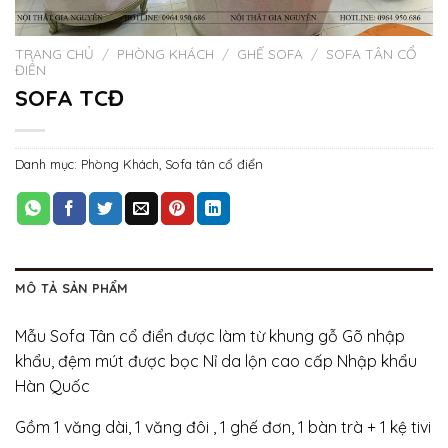
TRANG CHỦ
/
PHÒNG KHÁCH
/
GHẾ SOFA
/
SOFA TÂN CỔ
ĐIỂN
SOFA TCĐ
Danh mục:
Phòng Khách
,
Sofa tân cổ điển
MÔ TẢ SẢN PHẨM
Mẫu Sofa Tân cổ điển được làm từ khung gỗ Gõ nhập
khẩu, đệm mút được bọc Nỉ da lộn cao cấp Nhập khẩu
Hàn Quốc
Gồm 1 văng dài, 1 văng đôi , 1 ghế đơn, 1 bàn trà + 1 kệ tivi