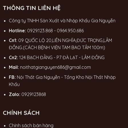
THÔNG TIN LIÊN HỆ
Công ty TNHH Sản Xuất và Nhập Khẩu Gia Nguyễn
Hotline:
0929.123.868
-
0964.950.686
Cn1:
09 QUỐC LỘ 20,LIÊN NGHĨA,ĐỨC TRỌNG,LÂM
ĐỒNG.(CÁCH BỆNH VIỆN TAM BAO TẦM 100m)
Cn2:
124 BẠCH ĐẰNG - P7 ĐÀ LẠT - LÂM ĐỒNG
Mail:
noithatgianguyen686@gmail.com
FB:
Nội Thất Gia Nguyễn - Tổng Kho Nội Thất Nhập
Khẩu
Zalo:
0929123868
CHÍNH SÁCH
Chính sách bán hàng