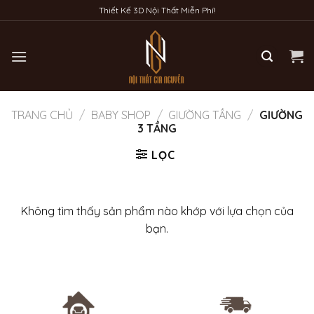
Bỏ
Thiết Kế 3D Nội Thất Miễn Phí!
qua
nội
dung
TRANG CHỦ
/
BABY SHOP
/
GIƯỜNG TẦNG
/
GIƯỜNG
3 TẦNG
LỌC
Không tìm thấy sản phẩm nào khớp với lựa chọn của
bạn.