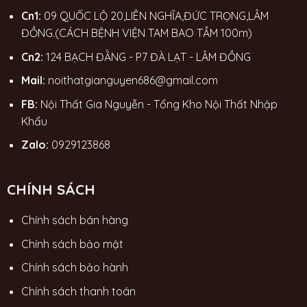
Cn1:
09 QUỐC LỘ 20,LIÊN NGHĨA,ĐỨC TRỌNG,LÂM
ĐỒNG.(CÁCH BỆNH VIỆN TAM BAO TẦM 100m)
Cn2:
124 BẠCH ĐẰNG - P7 ĐÀ LẠT - LÂM ĐỒNG
Mail:
noithatgianguyen686@gmail.com
FB:
Nội Thất Gia Nguyễn - Tổng Kho Nội Thất Nhập
Khẩu
Zalo:
0929123868
CHÍNH SÁCH
Chính sách bán hàng
Chính sách bảo mật
Chính sách bảo hành
Chính sách thanh toán