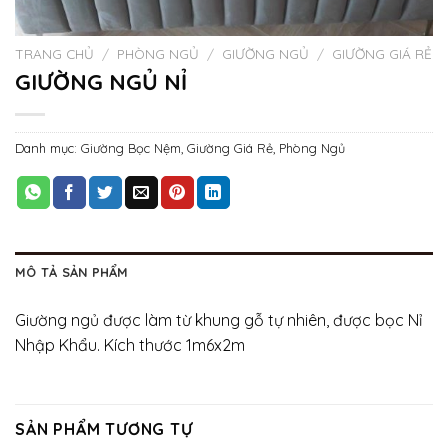
TRANG CHỦ
/
PHÒNG NGỦ
/
GIƯỜNG NGỦ
/
GIƯỜNG GIÁ RẺ
GIƯỜNG NGỦ NỈ
Danh mục:
Giường Bọc Nệm
,
Giường Giá Rẻ
,
Phòng Ngủ
MÔ TẢ SẢN PHẨM
Giường ngủ được làm từ khung gỗ tự nhiên, được bọc Nỉ
Nhập Khẩu. Kích thước 1m6x2m
SẢN PHẨM TƯƠNG TỰ