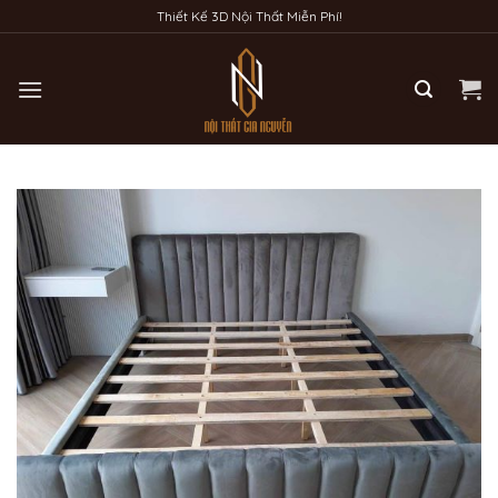
Bỏ
Thiết Kế 3D Nội Thất Miễn Phí!
qua
nội
dung