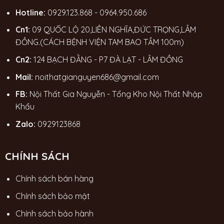
Hotline:
0929.123.868
-
0964.950.686
Cn1:
09 QUỐC LỘ 20,LIÊN NGHĨA,ĐỨC TRỌNG,LÂM
ĐỒNG.(CÁCH BỆNH VIỆN TAM BAO TẦM 100m)
Cn2:
124 BẠCH ĐẰNG - P7 ĐÀ LẠT - LÂM ĐỒNG
Mail:
noithatgianguyen686@gmail.com
FB:
Nội Thất Gia Nguyễn - Tổng Kho Nội Thất Nhập
Khẩu
Zalo:
0929123868
CHÍNH SÁCH
Chính sách bán hàng
Chính sách bảo mật
Chính sách bảo hành