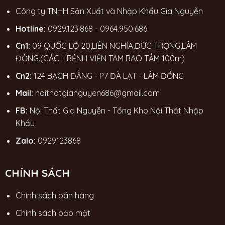
Công ty TNHH Sản Xuất và Nhập Khẩu Gia Nguyễn
Hotline:
0929.123.868
-
0964.950.686
Cn1:
09 QUỐC LỘ 20,LIÊN NGHĨA,ĐỨC TRỌNG,LÂM
ĐỒNG.(CÁCH BỆNH VIỆN TAM BAO TẦM 100m)
Cn2:
124 BẠCH ĐẰNG - P7 ĐÀ LẠT - LÂM ĐỒNG
Mail:
noithatgianguyen686@gmail.com
FB:
Nội Thất Gia Nguyễn - Tổng Kho Nội Thất Nhập
Khẩu
Zalo:
0929123868
CHÍNH SÁCH
Chính sách bán hàng
Chính sách bảo mật