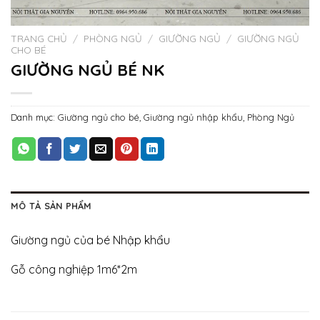
TRANG CHỦ
/
PHÒNG NGỦ
/
GIƯỜNG NGỦ
/
GIƯỜNG NGỦ
CHO BÉ
GIƯỜNG NGỦ BÉ NK
Danh mục:
Giường ngủ cho bé
,
Giường ngủ nhập khẩu
,
Phòng Ngủ
MÔ TẢ SẢN PHẨM
Giường ngủ của bé Nhập khẩu
Gỗ công nghiệp 1m6*2m