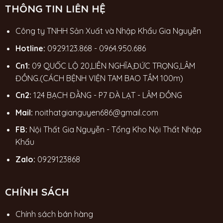
THÔNG TIN LIÊN HỆ
Công ty TNHH Sản Xuất và Nhập Khẩu Gia Nguyễn
Hotline:
0929.123.868
-
0964.950.686
Cn1:
09 QUỐC LỘ 20,LIÊN NGHĨA,ĐỨC TRỌNG,LÂM
ĐỒNG.(CÁCH BỆNH VIỆN TAM BAO TẦM 100m)
Cn2:
124 BẠCH ĐẰNG - P7 ĐÀ LẠT - LÂM ĐỒNG
Mail:
noithatgianguyen686@gmail.com
FB:
Nội Thất Gia Nguyễn - Tổng Kho Nội Thất Nhập
Khẩu
Zalo:
0929123868
CHÍNH SÁCH
Chính sách bán hàng