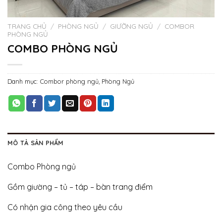
TRANG CHỦ
/
PHÒNG NGỦ
/
GIƯỜNG NGỦ
/
COMBOR
PHÒNG NGỦ
COMBO PHÒNG NGỦ
Danh mục:
Combor phòng ngủ
,
Phòng Ngủ
MÔ TẢ SẢN PHẨM
Combo Phòng ngủ
Gồm giường – tủ – táp – bàn trang điểm
Có nhận gia công theo yêu cầu