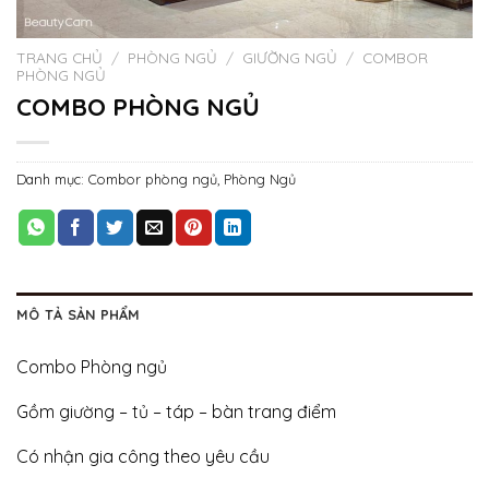
TRANG CHỦ
/
PHÒNG NGỦ
/
GIƯỜNG NGỦ
/
COMBOR
PHÒNG NGỦ
COMBO PHÒNG NGỦ
Danh mục:
Combor phòng ngủ
,
Phòng Ngủ
MÔ TẢ SẢN PHẨM
Combo Phòng ngủ
Gồm giường – tủ – táp – bàn trang điểm
Có nhận gia công theo yêu cầu