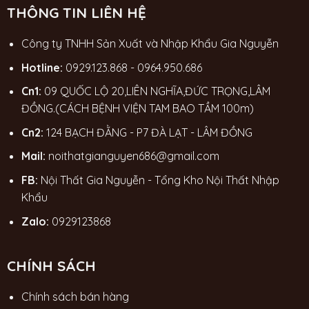
THÔNG TIN LIÊN HỆ
Công ty TNHH Sản Xuất và Nhập Khẩu Gia Nguyễn
Hotline:
0929.123.868
-
0964.950.686
Cn1:
09 QUỐC LỘ 20,LIÊN NGHĨA,ĐỨC TRỌNG,LÂM
ĐỒNG.(CÁCH BỆNH VIỆN TAM BAO TẦM 100m)
Cn2:
124 BẠCH ĐẰNG - P7 ĐÀ LẠT - LÂM ĐỒNG
Mail:
noithatgianguyen686@gmail.com
FB:
Nội Thất Gia Nguyễn - Tổng Kho Nội Thất Nhập
Khẩu
Zalo:
0929123868
CHÍNH SÁCH
Chính sách bán hàng