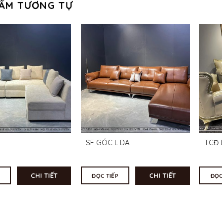
ẨM TƯƠNG TỰ
SF GÓC L DA
TCĐ 
CHI TIẾT
CHI TIẾT
ĐỌC TIẾP
ĐỌC