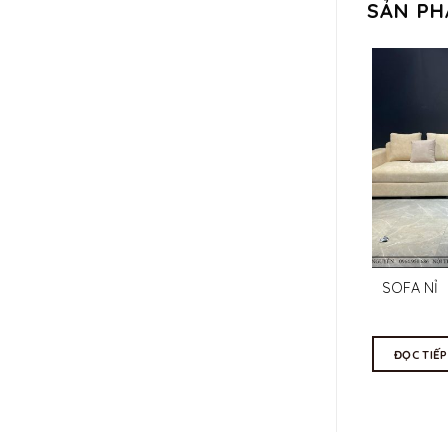
SẢN PH
SOFA BĂNG
SOFA NỈ
CHI TIẾT
CHI TIẾT
ĐỌC TIẾP
ĐỌC TIẾP