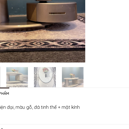
 PHẨM
iện đại, màu gỗ, đá tinh thể + mặt kính