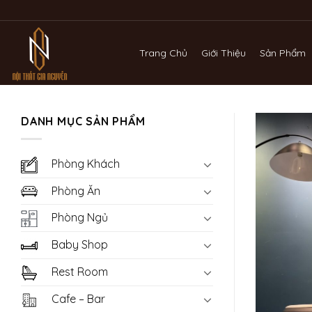
Bỏ
qua
nội
Trang Chủ
Giới Thiệu
Sản Phẩm
dung
DANH MỤC SẢN PHẨM
Phòng Khách
Phòng Ăn
Phòng Ngủ
Baby Shop
Rest Room
Cafe – Bar