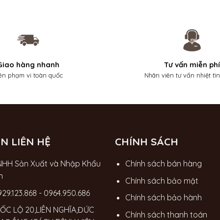
Giao hàng nhanh
Tư vấn miễn phí
ên phạm vi toàn quốc
Nhân viên tư vấn nhiệt tì
N LIÊN HỆ
CHÍNH SÁCH
NHH Sản Xuất và Nhập Khẩu
Chính sách bán hàng
n
Chính sách bảo mật
929.123.868
-
0964.950.686
Chính sách bảo hành
ỐC LỘ 20,LIÊN NGHĨA,ĐỨC
Chính sách thanh toán