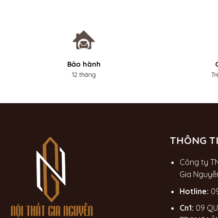
Bảo hành
12 tháng
Tr
THÔNG TI
Công ty T
Gia Nguyễ
Hotline:
0
Cn1:
09 QU