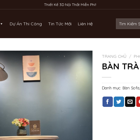
Thiết Kế 3D Nội Thất Miễn Phí!
Tìm
Dự Án Thi Công
Tin Tức Mới
Liên Hệ
kiếm:
TRANG CHỦ
/
PH
BÀN TRÀ
Danh mục:
Bàn Sofa