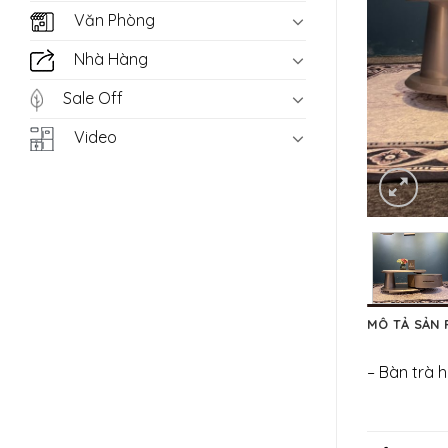
Văn Phòng
Nhà Hàng
Sale Off
Video
MÔ TẢ SẢN
– Bàn trà h