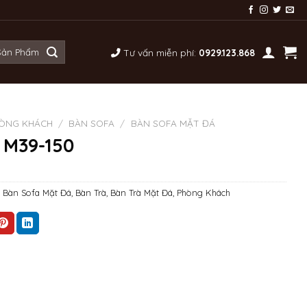
Tư vấn miễn phí:
0929.123.868
ÒNG KHÁCH
/
BÀN SOFA
/
BÀN SOFA MẶT ĐÁ
 M39-150
,
Bàn Sofa Mặt Đá
,
Bàn Trà
,
Bàn Trà Mặt Đá
,
Phòng Khách