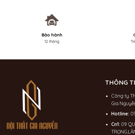
Bảo hành
12 tháng
Tr
THÔNG TI
Công ty T
Gia Nguyễ
Hotline:
0
Cn1:
09 QU
TRỌNG,LÂ