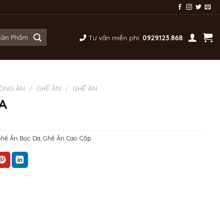
Tư vấn miễn phí:
0929.123.868
ÒNG ĂN
/
GHẾ ĂN
/
GHẾ ĂN
A
hế Ăn Bọc Da
,
Ghế Ăn Cao Cấp