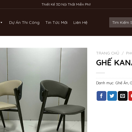
Thiết Kế 3D Nội Thất Miễn Phí!
Tìm
Dự Án Thi Công
Tin Tức Mới
Liên Hệ
kiếm:
TRANG CHỦ
/
PH
GHẾ KAN
Danh mục:
Ghế Ăn
,
G