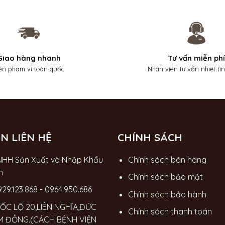
Giao hàng nhanh
Tư vấn miễn phí
ên phạm vi toàn quốc
Nhân viên tư vấn nhiệt tì
N LIÊN HỆ
CHÍNH SÁCH
NHH Sản Xuất và Nhập Khẩu
Chính sách bán hàng
n
Chính sách bảo mật
929.123.868
-
0964.950.686
Chính sách bảo hành
ỐC LỘ 20,LIÊN NGHĨA,ĐỨC
Chính sách thanh toán
M ĐỒNG.(CÁCH BỆNH VIỆN