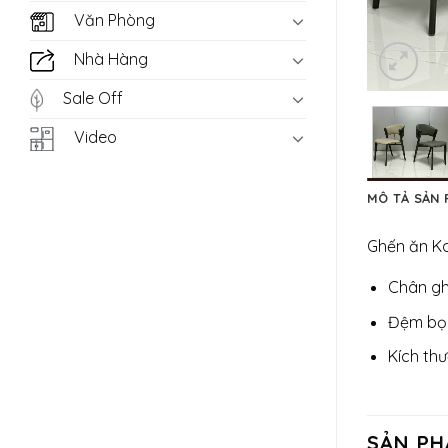
Văn Phòng
Nhà Hàng
Sale Off
Video
MÔ TẢ SẢN
Ghến ăn K
Chân ghế
Đệm bọc
Kích th
SẢN PH