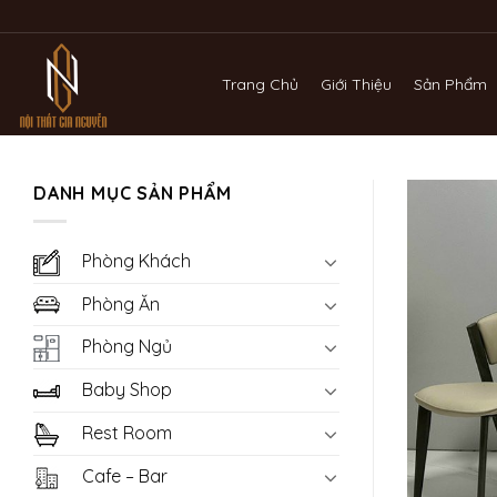
Bỏ
qua
nội
Trang Chủ
Giới Thiệu
Sản Phẩm
dung
DANH MỤC SẢN PHẨM
Phòng Khách
Phòng Ăn
Phòng Ngủ
Baby Shop
Rest Room
Cafe – Bar