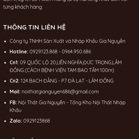
từng khách hàng.
THÔNG TIN LIÊN HỆ
Công ty TNHH Sản Xuất và Nhập Khẩu Gia Nguyễn
Hotline:
0929.123.868
-
0964.950.686
Cn1:
09 QUỐC LỘ 20,LIÊN NGHĨA,ĐỨC TRỌNG,LÂM
ĐỒNG.(CÁCH BỆNH VIỆN TAM BAO TẦM 100m)
Cn2:
124 BẠCH ĐẰNG - P7 ĐÀ LẠT - LÂM ĐỒNG
Mail:
noithatgianguyen686@gmail.com
FB:
Nội Thất Gia Nguyễn - Tổng Kho Nội Thất Nhập
Khẩu
Zalo:
0929123868