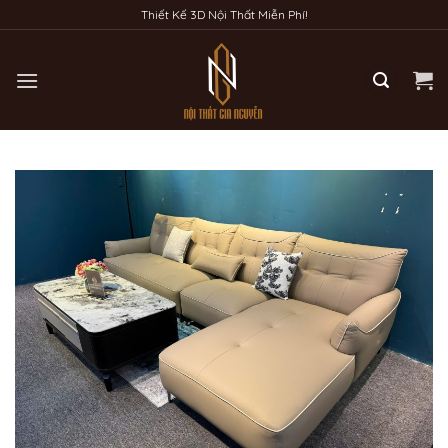
Bỏ
Thiết Kế 3D Nội Thất Miễn Phí!
qua
nội
dung