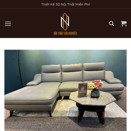
Bỏ
Thiết Kế 3D Nội Thất Miễn Phí!
qua
nội
dung