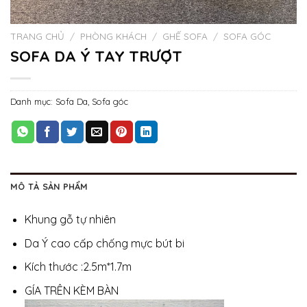
TRANG CHỦ
/
PHÒNG KHÁCH
/
GHẾ SOFA
/
SOFA GÓC
SOFA DA Ý TAY TRƯỢT
Danh mục:
Sofa Da
,
Sofa góc
MÔ TẢ SẢN PHẨM
Khung gỗ tự nhiên
Da Ý cao cấp chống mực bút bi
Kích thước :2.5m*1.7m
GÍA TRÊN KÈM BÀN