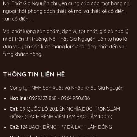
Nội Thất Gia Nguyễn chuyên cung cấp các mặt hàng nội
ngoại thất phong cách thiết kế mới và thiết kế cổ điển,
tân cổ điển, ...
Với chất lượng sản phẩm, dịch vụ tốt nhất, giá cả hợp lý
nhất trên thị trường, Nội Thất Gia Nguyễn luôn tự hào là
đơn vị uy tín số 1 luôn mang lại sự hài lòng nhất đến với
từng khách hàng.
THÔNG TIN LIÊN HỆ
Công ty TNHH Sản Xuất và Nhập Khẩu Gia Nguyễn
Hotline:
0929.123.868
-
0964.950.686
Cn1:
09 QUỐC LỘ 20,LIÊN NGHĨA,ĐỨC TRỌNG,LÂM
ĐỒNG.(CÁCH BỆNH VIỆN TAM BAO TẦM 100m)
Cn2:
124 BẠCH ĐẰNG - P7 ĐÀ LẠT - LÂM ĐỒNG