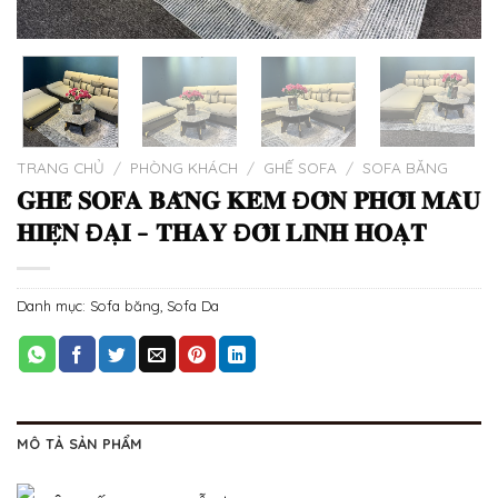
TRANG CHỦ
/
PHÒNG KHÁCH
/
GHẾ SOFA
/
SOFA BĂNG
𝐆𝐇𝐄̂́ 𝐒𝐎𝐅𝐀 𝐁𝐀̆𝐍𝐆 𝐊𝐄̀𝐌 Đ𝐎̂𝐍 𝐏𝐇𝐎̂́𝐈 𝐌𝐀̀𝐔
𝐇𝐈𝐄̣̂𝐍 Đ𝐀̣𝐈 – 𝐓𝐇𝐀𝐘 Đ𝐎̂̉𝐈 𝐋𝐈𝐍𝐇 𝐇𝐎𝐀̣𝐓
Danh mục:
Sofa băng
,
Sofa Da
MÔ TẢ SẢN PHẨM