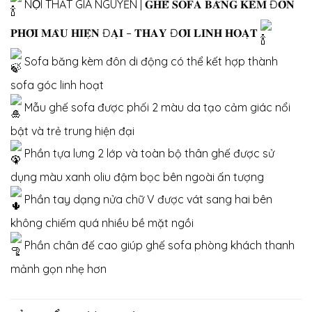
NỘI THẤT GIA NGUYỄN | 𝐆𝐇𝐄̂́ 𝐒𝐎𝐅𝐀 𝐁𝐀̆𝐍𝐆 𝐊𝐄̀𝐌 Đ𝐎̂𝐍
𝐏𝐇𝐎̂́𝐈 𝐌𝐀̀𝐔 𝐇𝐈𝐄̣̂𝐍 Đ𝐀̣𝐈 – 𝐓𝐇𝐀𝐘 Đ𝐎̂̉𝐈 𝐋𝐈𝐍𝐇 𝐇𝐎𝐀̣𝐓
Sofa băng kèm đôn di động có thể kết hợp thành
sofa góc linh hoạt
Mẫu ghế sofa được phối 2 màu da tạo cảm giác nổi
bật và trẻ trung hiện đại
Phần tựa lưng 2 lớp và toàn bộ thân ghế được sử
dụng màu xanh oliu đậm bọc bên ngoài ấn tượng
Phần tay dạng nửa chữ V được vát sang hai bên
không chiếm quá nhiều bề mặt ngồi
Phần chân đế cao giúp ghế sofa phòng khách thanh
mảnh gọn nhẹ hơn