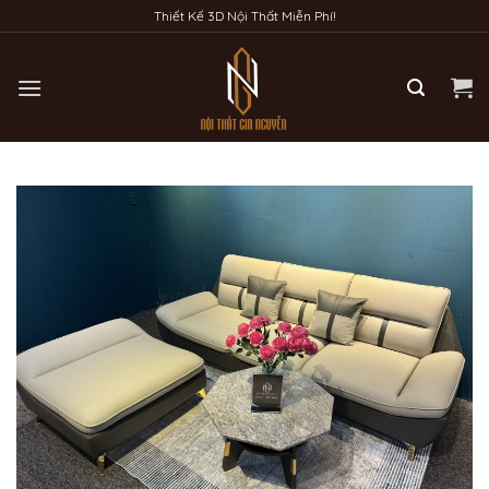
Bỏ
Thiết Kế 3D Nội Thất Miễn Phí!
qua
nội
dung