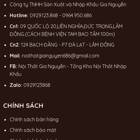
Công ty TNHH Sản Xuất và Nhập Khẩu Gia Nguyễn
Hotline:
0929.123.868
-
0964.950.686
Cn1:
09 QUỐC LỘ 20,LIÊN NGHĨA,ĐỨC TRỌNG,LÂM
ĐỒNG.(CÁCH BỆNH VIỆN TAM BAO TẦM 100m)
Cn2:
124 BẠCH ĐẰNG - P7 ĐÀ LẠT - LÂM ĐỒNG
Mail:
noithatgianguyen686@gmail.com
FB:
Nội Thất Gia Nguyễn - Tổng Kho Nội Thất Nhập
Khẩu
Zalo:
0929123868
CHÍNH SÁCH
Chính sách bán hàng
Chính sách bảo mật