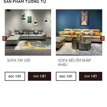
SẢN PHẨM TƯƠNG TỰ
SOFA TAY GỐI
SOFA SIÊU ÊM NHẬP
KHẨU
CHI TIẾT
CHI TIẾT
ĐỌC TIẾP
ĐỌC TIẾP