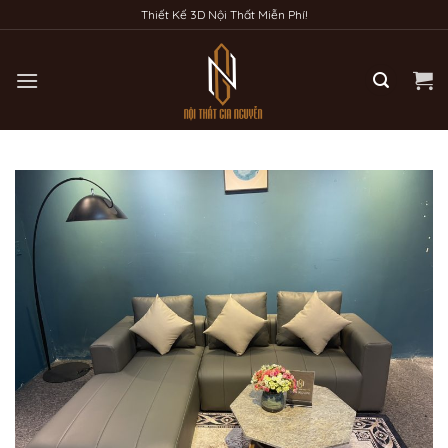
Bỏ
Thiết Kế 3D Nội Thất Miễn Phí!
qua
nội
dung