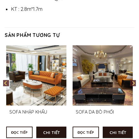
KT : 2.8m*1.7m
SẢN PHẨM TƯƠNG TỰ
SOFA NHẬP KHẨU
SOFA DA BÒ PHỐI
CHI TIẾT
CHI TIẾT
ĐỌC TIẾP
ĐỌC TIẾP