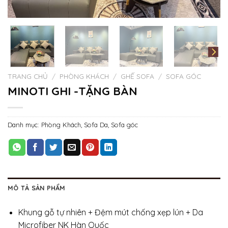
TRANG CHỦ
/
PHÒNG KHÁCH
/
GHẾ SOFA
/
SOFA GÓC
MINOTI GHI -TẶNG BÀN
Danh mục:
Phòng Khách
,
Sofa Da
,
Sofa góc
MÔ TẢ SẢN PHẨM
Khung gỗ tự nhiên + Đệm mút chống xẹp lún + Da
Microfiber NK Hàn Quốc