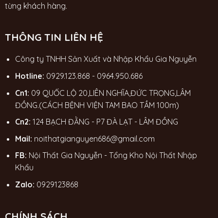
từng khách hàng.
THÔNG TIN LIÊN HỆ
Công ty TNHH Sản Xuất và Nhập Khẩu Gia Nguyễn
Hotline:
0929.123.868
-
0964.950.686
Cn1:
09 QUỐC LỘ 20,LIÊN NGHĨA,ĐỨC TRỌNG,LÂM
ĐỒNG.(CÁCH BỆNH VIỆN TAM BAO TẦM 100m)
Cn2:
124 BẠCH ĐẰNG - P7 ĐÀ LẠT - LÂM ĐỒNG
Mail:
noithatgianguyen686@gmail.com
FB:
Nội Thất Gia Nguyễn - Tổng Kho Nội Thất Nhập
Khẩu
Zalo:
0929123868
CHÍNH SÁCH