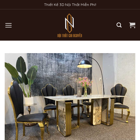
Bỏ
Thiết Kế 3D Nội Thất Miễn Phí!
qua
nội
dung