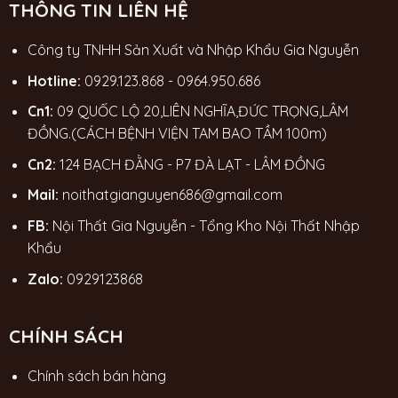
THÔNG TIN LIÊN HỆ
Công ty TNHH Sản Xuất và Nhập Khẩu Gia Nguyễn
Hotline:
0929.123.868
-
0964.950.686
Cn1:
09 QUỐC LỘ 20,LIÊN NGHĨA,ĐỨC TRỌNG,LÂM
ĐỒNG.(CÁCH BỆNH VIỆN TAM BAO TẦM 100m)
Cn2:
124 BẠCH ĐẰNG - P7 ĐÀ LẠT - LÂM ĐỒNG
Mail:
noithatgianguyen686@gmail.com
FB:
Nội Thất Gia Nguyễn - Tổng Kho Nội Thất Nhập
Khẩu
Zalo:
0929123868
CHÍNH SÁCH
Chính sách bán hàng