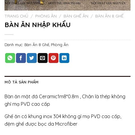
TRANG CHỦ
/
PHÒNG ĂN
/
BÀN GHẾ ĂN
/
BÀN ĂN 8 GHẾ
BÀN ĂN NHẬP KHẨU
Danh mục:
Bàn Ăn 8 Ghế
,
Phòng Ăn
MÔ TẢ SẢN PHẨM
Bàn ăn mặt đá Ceramic1m8*0.8m , Chân là thép không
ghỉ mạ PVD cao cấp
Ghế ăn có khung inox 304 không gỉ mạ PVD cao cấp,
đệm ghế được bọc da Microfiber