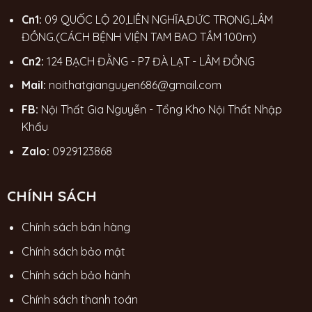
Cn1:
09 QUỐC LỘ 20,LIÊN NGHĨA,ĐỨC TRỌNG,LÂM
ĐỒNG.(CÁCH BỆNH VIỆN TAM BAO TẦM 100m)
Cn2:
124 BẠCH ĐẰNG - P7 ĐÀ LẠT - LÂM ĐỒNG
Mail:
noithatgianguyen686@gmail.com
FB:
Nội Thất Gia Nguyễn - Tổng Kho Nội Thất Nhập
Khẩu
Zalo:
0929123868
CHÍNH SÁCH
Chính sách bán hàng
Chính sách bảo mật
Chính sách bảo hành
Chính sách thanh toán