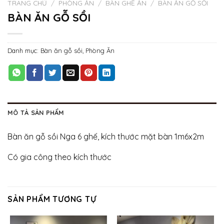
TRANG CHỦ
/
PHÒNG ĂN
/
BÀN GHẾ ĂN
/
BÀN ĂN GỖ SỒI
BÀN ĂN GỖ SỒI
Danh mục:
Bàn ăn gỗ sồi
,
Phòng Ăn
MÔ TẢ SẢN PHẨM
Bàn ăn gỗ sồi Nga 6 ghế, kích thước mặt bàn 1m6x2m
Có gia công theo kích thước
SẢN PHẨM TƯƠNG TỰ