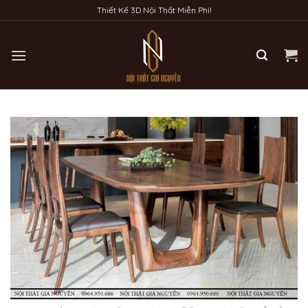
Bỏ
Thiết Kế 3D Nội Thất Miễn Phí!
qua
nội
dung