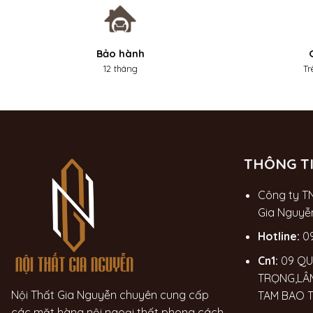
Bảo hành
12 tháng
Tr
THÔNG TI
Công ty T
Gia Nguyễ
Hotline:
0
Cn1:
09 QU
TRỌNG,LÂ
Nội Thất Gia Nguyễn chuyên cung cấp
TAM BAO 
các mặt hàng nội ngoại thất phong cách