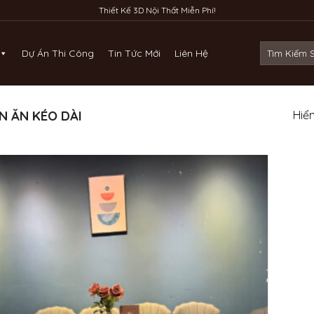
Thiết Kế 3D Nội Thất Miễn Phí!
Tìm
Dự Án Thi Công
Tin Tức Mới
Liên Hệ
kiếm:
N ĂN KÉO DÀI
Hiển