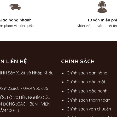
Giao hàng nhanh
Tư vấn miễn phí
ên phạm vi toàn quốc
Nhân viên tư vấn nhiệt tì
N LIÊN HỆ
CHÍNH SÁCH
NHH Sản Xuất và Nhập Khẩu
Chính sách bán hàng
n
Chính sách bảo mật
929.123.868
-
0964.950.686
Chính sách bảo hành
ỐC LỘ 20,LIÊN NGHĨA,ĐỨC
Chính sách thanh toán
M ĐỒNG.(CÁCH BỆNH VIỆN
Chính sách vận chuyển
TẦM 100m)